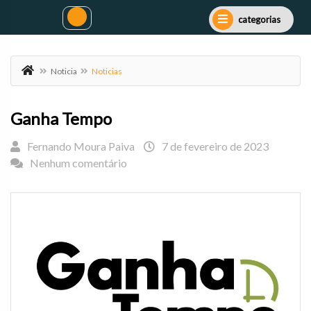
categorias
Noticia
Noticias
Ganha Tempo
Fernando Moura Paiva
7 de fevereiro de 2023
Nenhum comentário