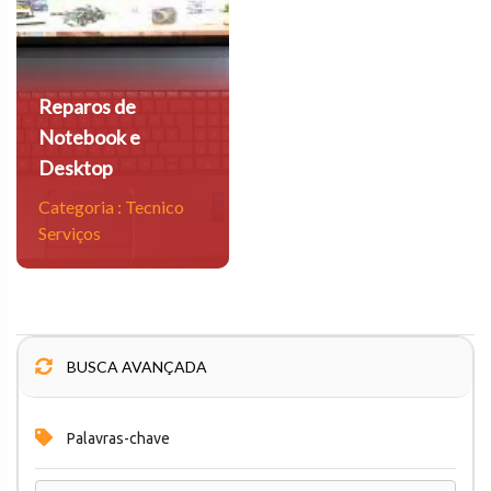
co
Reparos de
Notebook e
Desktop
Categoria :
Tecnico
Serviços
BUSCA AVANÇADA
Palavras-chave