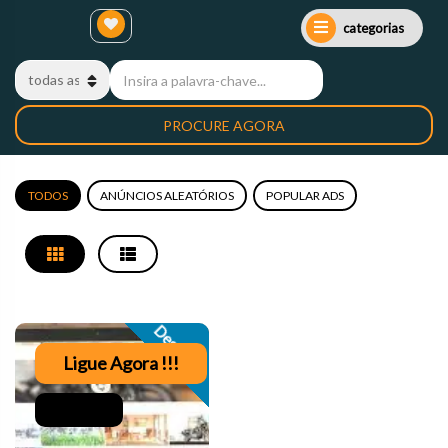
categorias
PROCURE AGORA
TODOS
ANÚNCIOS ALEATÓRIOS
POPULAR ADS
Destaque
Ligue Agora !!!
À venda