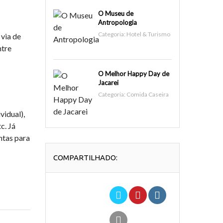
O Museu de
Antropologia
Categoria:
Hotel & Turismo
 via de
ntre
O Melhor Happy Day de
Jacarei
Categoria:
Comida Caseira
idual),
c. Já
ntas para
COMPARTILHADO: