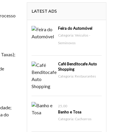
LATEST ADS
Processo
Feira do Automóvel
Categoria:
Veiculos -
Seminovos
 Taxas);
Café Benditocafe Auto
de
Shopping
Categoria:
Restaurantes
25,00
edade;
Banho e Tosa
ia do
Categoria:
Cachorros