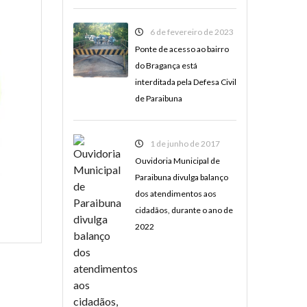
6 de fevereiro de 2023
Ponte de acesso ao bairro
do Bragança está
interditada pela Defesa Civil
de Paraibuna
1 de junho de 2017
Ouvidoria Municipal de
Paraibuna divulga balanço
dos atendimentos aos
cidadãos, durante o ano de
2022