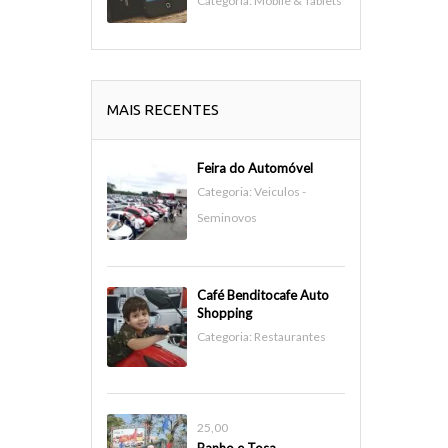
Categoria:
Mobile & Tablets
MAIS RECENTES
Feira do Automóvel
Categoria:
Veiculos -
Seminovos
Café Benditocafe Auto
Shopping
Categoria:
Restaurantes
25,00