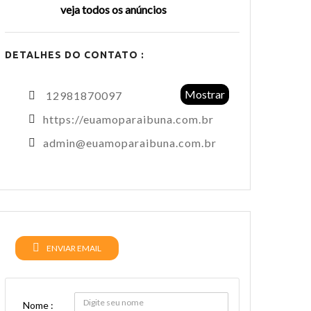
veja todos os anúncios
DETALHES DO CONTATO :
Mostrar
12981870097
https://euamoparaibuna.com.br
admin@euamoparaibuna.com.br
ENVIAR EMAIL
Nome :